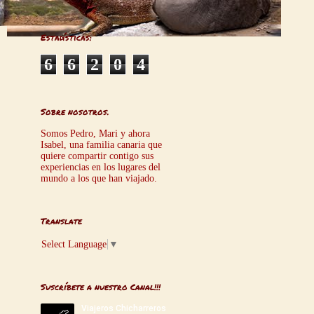
Estadísticas:
6
6
2
0
4
Sobre nosotros.
Somos Pedro, Mari y ahora
Isabel, una familia canaria que
quiere compartir contigo sus
experiencias en los lugares del
mundo a los que han viajado.
Translate
Select Language
▼
Suscríbete a nuestro Canal!!!